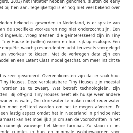
ogers, 2003) het initiatief hebben genomen, sluiten de ‘early
t bij hen aan. Tegelijkertijd is er nog niet veel bekend over
eden bekend is geworden in Nederland, is er sprake van
 de specifieke voorkeuren nog niet onderzocht zijn. Een
d ingevuld, vroeg mensen die geïnteresseerd zijn in Tiny
Tiny House te (willen) wonen en hun kijk op ecologie. Een
e enquête, waarbij respondenten acht keuzesets voorgelegd
n voorkeur te kiezen. Met de verkregen data zijn een
del en een Latent Class model geschat, om meer inzicht te
 is zeer gevarieerd. Overeenkomsten zijn dat er vaak hout
Tiny Houses. Deze verplaatsbare Tiny Houses zijn meestal
worden ze te zwaar). Wat betreft technologieën, zijn
ten. Bij off-grid Tiny Houses heeft elk huisje weer andere
id wonen is water; Om drinkwater te maken moet regenwater
ater moet gefilterd worden om het te mogen afvoeren. Er
s een lastig aspect omdat het in Nederland in principe niet
rnaast kan het moeilijk zijn om aan de voorschriften in het
ornamelijk vanwege het kleine formaat. Zo staan in het
lende ruimtes in huis en minimale isolatiewaarden voor