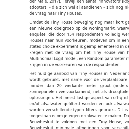
der Male, 2017). Terwijl een aantal ‘innovators’ (R
adopters’ – die zich wel al aandienen – zich nog nie
de vraag naar Tiny Houses.
Omdat de Tiny House beweging nog maar kort gel
een nieuwe doelgroep op de woningmarkt, waarvan
enquête, die door 154 respondenten volledig wer
Houses naar hun voorkeuren, motieven om in een 
stated choice experiment is geïmplementeerd in d
kregen met de vraag om het Tiny House van hu
Multinomial Logit model, een Random parameter mo
krijgen in de voorkeuren van de respondenten.
Het huidige aanbod van Tiny Houses in Nederland
wordt gebruikt, met name voor de verplaatsbare 
minder dan 20 vierkante meter groot (anders 
zonnepanelen veelvoorkomend, net als droogtoilet
oplossingen. Het meest lastige aspect van off-gr
en/of afvalwater gefilterd worden en ook afvalw
worden verschillende typen filters gebruikt. Dit i
toegestaan is om je eigen drinkwater te maken. Daa
Bouwbesluit te voldoen met een Tiny House, vo
Bouwbesluit minimale afmetingen voor verschil