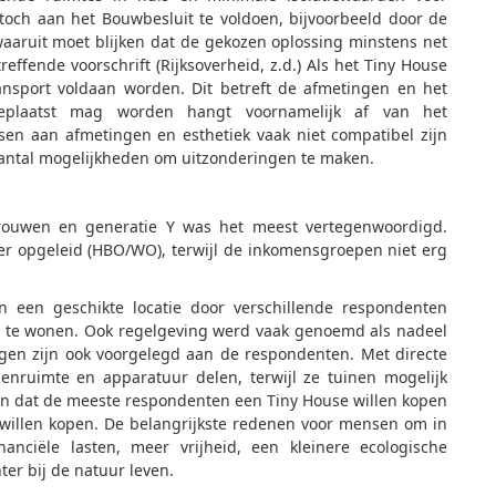
 toch aan het Bouwbesluit te voldoen, bijvoorbeeld door de
waaruit moet blijken dat de gekozen oplossing minstens net
reffende voorschrift (Rijksoverheid, z.d.) Als het Tiny House
ransport voldaan worden. Dit betreft de afmetingen en het
eplaatst mag worden hangt voornamelijk af van het
n aan afmetingen en esthetiek vaak niet compatibel zijn
antal mogelijkheden om uitzonderingen te maken.
rouwen en generatie Y was het meest vertegenwoordigd.
er opgeleid (HBO/WO), terwijl de inkomensgroepen niet erg
 een geschikte locatie door verschillende respondenten
 te wonen. Ook regelgeving werd vaak genoemd als nadeel
ngen zijn ook voorgelegd aan de respondenten. Met directe
nruimte en apparatuur delen, terwijl ze tuinen mogelijk
en dat de meeste respondenten een Tiny House willen kopen
 willen kopen. De belangrijkste redenen voor mensen om in
anciële lasten, meer vrijheid, een kleinere ecologische
ter bij de natuur leven.