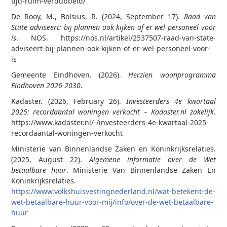
tijd-ruim-verdubbeld/
De Rooy, M., Bolsius, R. (2024, September 17).
Raad van
State adviseert: bij plannen ook kijken of er wel personeel voor
is
. NOS. https://nos.nl/artikel/2537507-raad-van-state-
adviseert-bij-plannen-ook-kijken-of-er-wel-personeel-voor-
is
Gemeente Eindhoven. (2026).
Herzien woonprogramma
Eindhoven 2026-2030
.
Kadaster. (2026, February 26).
Investeerders 4e kwartaal
2025: recordaantal woningen verkocht – Kadaster.nl zakelijk
.
https://www.kadaster.nl/-/investeerders-4e-kwartaal-2025-
recordaantal-woningen-verkocht
Ministerie van Binnenlandse Zaken en Koninkrijksrelaties.
(2025, August 22).
Algemene informatie over de Wet
betaalbare huur
. Ministerie Van Binnenlandse Zaken En
Koninkrijksrelaties.
https://www.volkshuisvestingnederland.nl/wat-betekent-de-
wet-betaalbare-huur-voor-mij/info/over-de-wet-betaalbare-
huur