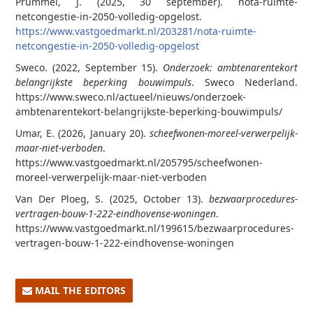
Prummel, J. (2025, 30 september). nota-ruimte-
netcongestie-in-2050-volledig-opgelost.
https://www.vastgoedmarkt.nl/203281/nota-ruimte-
netcongestie-in-2050-volledig-opgelost
Sweco. (2022, September 15).
Onderzoek: ambtenarentekort
belangrijkste beperking bouwimpuls
. Sweco Nederland.
https://www.sweco.nl/actueel/nieuws/onderzoek-
ambtenarentekort-belangrijkste-beperking-bouwimpuls/
Umar, E. (2026, January 20).
scheefwonen-moreel-verwerpelijk-
maar-niet-verboden
.
https://www.vastgoedmarkt.nl/205795/scheefwonen-
moreel-verwerpelijk-maar-niet-verboden
Van Der Ploeg, S. (2025, October 13).
bezwaarprocedures-
vertragen-bouw-1-222-eindhovense-woningen
.
https://www.vastgoedmarkt.nl/199615/bezwaarprocedures-
vertragen-bouw-1-222-eindhovense-woningen
MAIL THE EDITORS