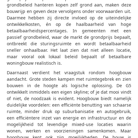
grondbeleid hanteren kopen zelf grond aan, maken deze
bouwrijp en geven deze vervolgens onder voorwaarden uit.
Daarmee hebben zij directe invloed op de uiteindelijke
ontwikkelkosten, én op de haalbaarheid van hoge
betaalbaarheidspercentages. In gemeenten met een
passief grondbeleid, waar de markt de grondprijs bepaalt,
ontbreekt die sturingsruimte en wordt betaalbaarheid
sneller onhaalbaar. Het laat zien dat niet alleen locatie,
maar vooral ook lokaal beleid bepaalt of betaalbare
woningbouw realistisch is.
Daarnaast verdient het vraagstuk rondom hoogbouw
aandacht. Grote steden kampen met ruimtegebrek en zien
bouwen in de hoogte als logische oplossing. De G5
ontwikkelt inmiddels een eigen skyline; of je dat mooi vindt
of niet, de noodzaak is evident. Hoogbouw biedt namelijk
duidelijke voordelen: een efficiënte benutting van schaarse
ruimte, minder druk op suburbanisatie en autogebruik,
een efficiëntere inzet van energie en infrastructuur en de
mogelijkheid tot levendige mixed-use locaties waarin
wonen, werken en voorzieningen samenkomen. Maar
hoogbouw kent ook zijn moeilijkheden. De bouw is