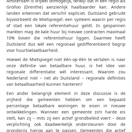
Amsterdam is vrijwel onmogelijk, terwijl dat in een regio als
Grolloo (Drenthe) aanzienlijk haalbaarder kan. Andere
landen erkennen dat verschil expliciet. Duitsland gebruikt
bijvoorbeeld de Mietspiegel: een systeem waarin per regio
of stad een lokale referentiehuur geldt. In gespannen
markten mag de kale huur bij nieuwe contracten maximaal
10% boven die referentiehuur liggen. Daarmee heeft
Duitsland dus wél een regionaal gedifferentieerd begrip
voor huurtoelaatbaarheid.
Hoewel de Mietspiegel niet één-op-één te vertalen is naar
onze definitie van betaalbare huur, is het idee van
regionale differentiatie wél interessant. Waarom zou
Nederland niet – net als Duitsland – regionale definities
van betaalbaarheid kunnen hanteren?
Een ander belangrijk element in deze discussie is de
vrijheid die gemeenten hebben om een bepaald
percentage betaalbare woningen te eisen in nieuwe
ontwikkelingen. Wanneer een gemeente zo’n harde eis
stelt, kan zij – mits zij een actief grondbeleid voert – deze
verplichting ook daadwerkelijk ondersteunen door de
grondprijs hierop aan te passen. Gemeenten die actief