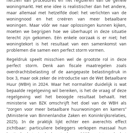
herzien van procedures en het reguleren van de gehele
woningmarkt. Het ene idee is realistischer dan het andere,
maar allemaal met hetzelfde doel: het verlichten van de
woningnood en het creëren van meer betaalbare
woningen. Maar vóór we naar oplossingen kunnen kijken,
moeten we begrijpen hoe we überhaupt in deze situatie
terecht zijn gekomen. Eén enkele oorzaak is er niet; het
woningtekort is het resultaat van een samenkomst van
problemen die samen een perfect storm vormen.
Regeldruk speelt misschien wel de grootste rol in deze
perfect storm. Denk aan fiscale maatregelen zoals
overdrachtsbelasting of de aangepaste belastingdruk in
box 3, maar ook zeker de introductie van de Wet Betaalbare
Huur (WBH) in 2024. Waar het normaliter duidelijk is wat
bepaalde regelgeving wil bereiken, is het de vraag of deze
regelgeving wel het beoogde resultaat behaalt. Het
ministerie van BZK omschrijft het doel van de WBH als
“zorgen voor meer betaalbare huurwoningen en kamers”
(Ministerie van Binnenlandse Zaken en Koninkrijksrelaties,
2025). In de praktijk lijkt echter een averechts effect
zichtbaar: particuliere beleggers verkopen massaal hun