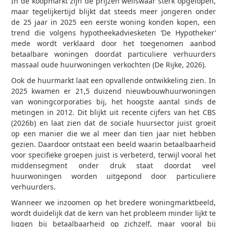
In de koopmarkt zijn de prijzen weliswaar sterk opgelopen,
maar tegelijkertijd blijkt dat steeds meer jongeren onder
de 25 jaar in 2025 een eerste woning konden kopen, een
trend die volgens hypotheekadviesketen ‘De Hypotheker’
mede wordt verklaard door het toegenomen aanbod
betaalbare woningen doordat particuliere verhuurders
massaal oude huurwoningen verkochten (De Rijke, 2026).
Ook de huurmarkt laat een opvallende ontwikkeling zien. In
2025 kwamen er 21,5 duizend nieuwbouwhuurwoningen
van woningcorporaties bij, het hoogste aantal sinds de
metingen in 2012. Dit blijkt uit recente cijfers van het CBS
(2026b) en laat zien dat de sociale huursector juist groeit
op een manier die we al meer dan tien jaar niet hebben
gezien. Daardoor ontstaat een beeld waarin betaalbaarheid
voor specifieke groepen juist is verbeterd, terwijl vooral het
middensegment onder druk staat doordat veel
huurwoningen worden uitgepond door particuliere
verhuurders.
Wanneer we inzoomen op het bredere woningmarktbeeld,
wordt duidelijk dat de kern van het probleem minder lijkt te
liggen bij betaalbaarheid op zichzelf, maar vooral bij