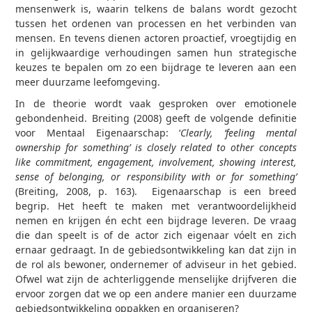
mensenwerk is, waarin telkens de balans wordt gezocht
tussen het ordenen van processen en het verbinden van
mensen. En tevens dienen actoren proactief, vroegtijdig en
in gelijkwaardige verhoudingen samen hun strategische
keuzes te bepalen om zo een bijdrage te leveren aan een
meer duurzame leefomgeving.
In de theorie wordt vaak gesproken over emotionele
gebondenheid. Breiting (2008) geeft de volgende definitie
voor Mentaal Eigenaarschap: ‘
Clearly, ‘feeling mental
ownership for something’ is closely related to other concepts
like commitment, engagement, involvement, showing interest,
sense of belonging, or responsibility with or for something’
(Breiting, 2008, p. 163). Eigenaarschap is een breed
begrip. Het heeft te maken met verantwoordelijkheid
nemen en krijgen én echt een bijdrage leveren. De vraag
die dan speelt is of de actor zich eigenaar vóelt en zich
ernaar gedraagt. In de gebiedsontwikkeling kan dat zijn in
de rol als bewoner, ondernemer of adviseur in het gebied.
Ofwel wat zijn de achterliggende menselijke drijfveren die
ervoor zorgen dat we op een andere manier een duurzame
gebiedsontwikkeling oppakken en organiseren?