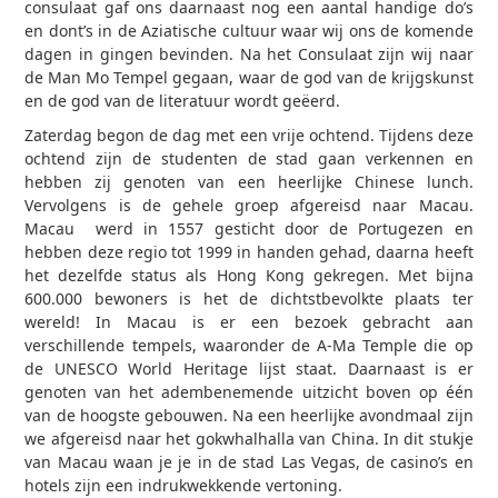
consulaat gaf ons daarnaast nog een aantal handige do’s
en dont’s in de Aziatische cultuur waar wij ons de komende
dagen in gingen bevinden. Na het Consulaat zijn wij naar
de Man Mo Tempel gegaan, waar de god van de krijgskunst
en de god van de literatuur wordt geëerd.
Zaterdag begon de dag met een vrije ochtend. Tijdens deze
ochtend zijn de studenten de stad gaan verkennen en
hebben zij genoten van een heerlijke Chinese lunch.
Vervolgens is de gehele groep afgereisd naar Macau.
Macau werd in 1557 gesticht door de Portugezen en
hebben deze regio tot 1999 in handen gehad, daarna heeft
het dezelfde status als Hong Kong gekregen. Met bijna
600.000 bewoners is het de dichtstbevolkte plaats ter
wereld! In Macau is er een bezoek gebracht aan
verschillende tempels, waaronder de A-Ma Temple die op
de UNESCO World Heritage lijst staat. Daarnaast is er
genoten van het adembenemende uitzicht boven op één
van de hoogste gebouwen. Na een heerlijke avondmaal zijn
we afgereisd naar het gokwhalhalla van China. In dit stukje
van Macau waan je je in de stad Las Vegas, de casino’s en
hotels zijn een indrukwekkende vertoning.