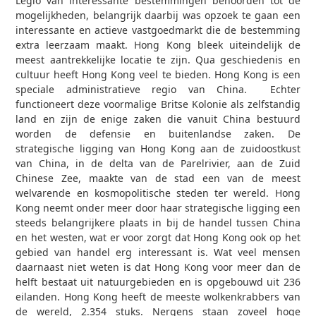
Legio van interessante bestemmingen behoorden tot de
mogelijkheden, belangrijk daarbij was opzoek te gaan een
interessante en actieve vastgoedmarkt die de bestemming
extra leerzaam maakt. Hong Kong bleek uiteindelijk de
meest aantrekkelijke locatie te zijn. Qua geschiedenis en
cultuur heeft Hong Kong veel te bieden. Hong Kong is een
speciale administratieve regio van China. Echter
functioneert deze voormalige Britse Kolonie als zelfstandig
land en zijn de enige zaken die vanuit China bestuurd
worden de defensie en buitenlandse zaken. De
strategische ligging van Hong Kong aan de zuidoostkust
van China, in de delta van de Parelrivier, aan de Zuid
Chinese Zee, maakte van de stad een van de meest
welvarende en kosmopolitische steden ter wereld. Hong
Kong neemt onder meer door haar strategische ligging een
steeds belangrijkere plaats in bij de handel tussen China
en het westen, wat er voor zorgt dat Hong Kong ook op het
gebied van handel erg interessant is. Wat veel mensen
daarnaast niet weten is dat Hong Kong voor meer dan de
helft bestaat uit natuurgebieden en is opgebouwd uit 236
eilanden. Hong Kong heeft de meeste wolkenkrabbers van
de wereld, 2.354 stuks. Nergens staan zoveel hoge