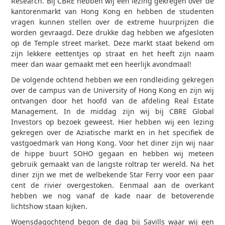
Research. Bij CBRE hebben wij een lezing gekregen over de
kantorenmarkt van Hong Kong en hebben de studenten
vragen kunnen stellen over de extreme huurprijzen die
worden gevraagd. Deze drukke dag hebben we afgesloten
op de Temple street market. Deze markt staat bekend om
zijn lekkere eettentjes op straat en het heeft zijn naam
meer dan waar gemaakt met een heerlijk avondmaal!
De volgende ochtend hebben we een rondleiding gekregen
over de campus van de University of Hong Kong en zijn wij
ontvangen door het hoofd van de afdeling Real Estate
Management. In de middag zijn wij bij CBRE Global
Investors op bezoek geweest. Hier hebben wij een lezing
gekregen over de Aziatische markt en in het specifiek de
vastgoedmark van Hong Kong. Voor het diner zijn wij naar
de hippe buurt SOHO gegaan en hebben wij meteen
gebruik gemaakt van de langste roltrap ter wereld. Na het
diner zijn we met de welbekende Star Ferry voor een paar
cent de rivier overgestoken. Eenmaal aan de overkant
hebben we nog vanaf de kade naar de betoverende
lichtshow staan kijken.
Woensdagochtend begon de dag bij Savills waar wij een