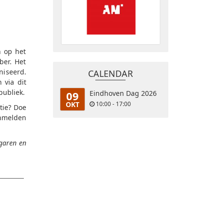
n op het
ber. Het
niseerd.
CALENDAR
 via dit
ubliek.
09
Eindhoven Dag 2026
OKT
10:00 - 17:00
tie? Doe
anmelden
rgaren en