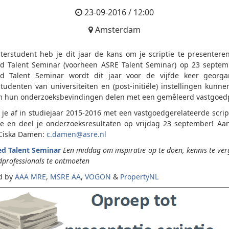
23-09-2016 / 12:00
Amsterdam
terstudent heb je dit jaar de kans om je scriptie te presentere
d Talent Seminar (voorheen ASRE Talent Seminar) op 23 septem
d Talent Seminar wordt dit jaar voor de vijfde keer georga
tudenten van universiteiten en (post-initiële) instellingen kunnen
m hun onderzoeksbevindingen delen met een gemêleerd vastgoedp
 je af in studiejaar 2015-2016 met een vastgoedgerelateerde scrip
 en deel je onderzoeksresultaten op vrijdag 23 september! A
 Ciska Damen:
c.damen@asre.nl
d Talent Seminar
Een middag om inspiratie op te doen, kennis te ve
dprofessionals te ontmoeten
d by
AAA MRE
,
MSRE AA
,
VOGON
&
PropertyNL