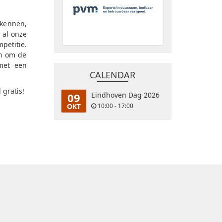
kennen,
 al onze
petitie.
en om de
 met een
CALENDAR
 gratis!
09
Eindhoven Dag 2026
OKT
10:00 - 17:00