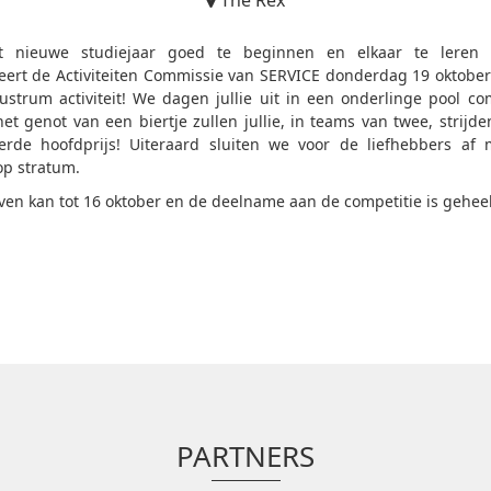
The Rex
 nieuwe studiejaar goed te beginnen en elkaar te leren 
eert de Activiteiten Commissie van SERVICE donderdag 19 oktober
lustrum activiteit! We dagen jullie uit in een onderlinge pool com
et genot van een biertje zullen jullie, in teams van twee, strijd
erde hoofdprijs! Uiteraard sluiten we voor de liefhebbers af
op stratum.
jven kan tot 16 oktober en de deelname aan de competitie is geheel
PARTNERS