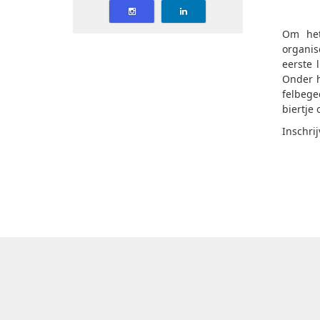
Om het
organis
eerste 
Onder h
felbege
biertje 
Inschri