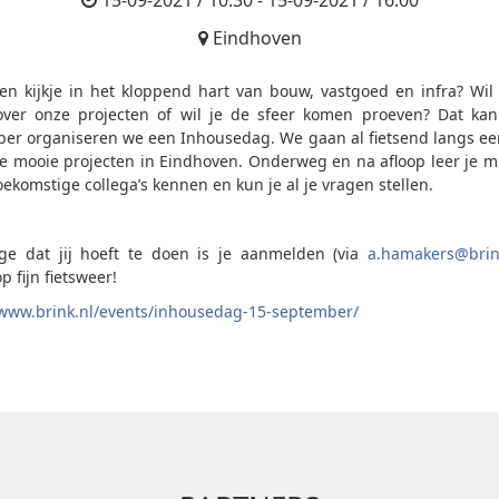
15-09-2021 / 10:30 - 15-09-2021 / 16:00
Eindhoven
een kijkje in het kloppend hart van bouw, vastgoed en infra? Wil
ver onze projecten of wil je de sfeer komen proeven? Dat ka
er organiseren we een Inhousedag. We gaan al fietsend langs ee
e mooie projecten in Eindhoven. Onderweg en na afloop leer je m
oekomstige collega’s kennen en kun je al je vragen stellen.
ge dat jij hoeft te doen is je aanmelden (via
a.hamakers@brin
 fijn fietsweer!
/www.brink.nl/events/inhousedag-15-september/