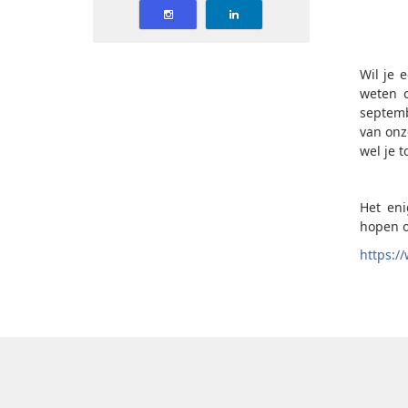
Wil je 
weten o
septemb
van onz
wel je t
Het eni
hopen op
https:/