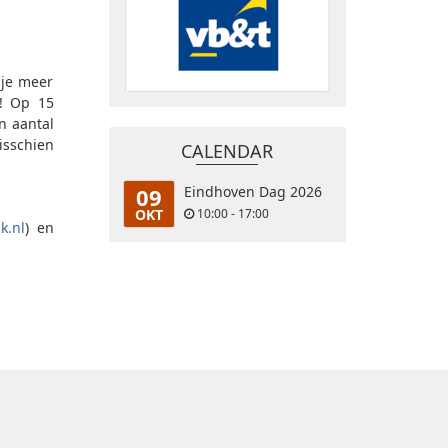
 je meer
n! Op 15
n aantal
isschien
CALENDAR
09
Eindhoven Dag 2026
OKT
10:00 - 17:00
k.nl
) en