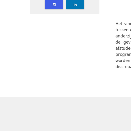
Het vin
tussen 
anderzi
de gev
afstud
progra
worden
discrep