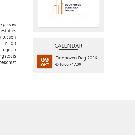
gsproces
estaties
s tussen
 In dit
CALENDAR
tegisch
gstoets
09
Eindhoven Dag 2026
oekomst
OKT
10:00 - 17:00