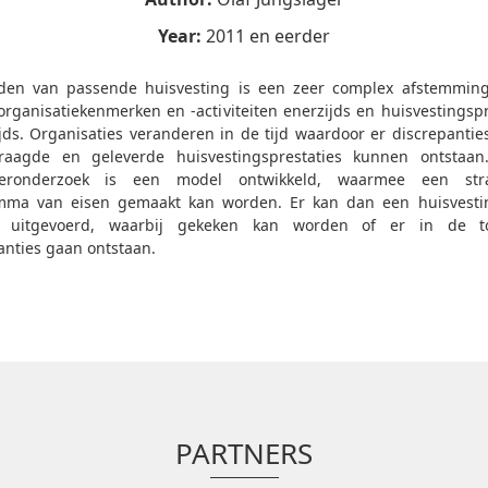
Year:
2011 en eerder
den van passende huisvesting is een zeer complex afstemmin
organisatiekenmerken en -activiteiten enerzijds en huisvestingspr
jds. Organisaties veranderen in de tijd waardoor er discrepantie
raagde en geleverde huisvestingsprestaties kunnen ontstaan.
eeronderzoek is een model ontwikkeld, waarmee een stra
mma van eisen gemaakt kan worden. Er kan dan een huisvestin
 uitgevoerd, waarbij gekeken kan worden of er in de t
anties gaan ontstaan.
PARTNERS