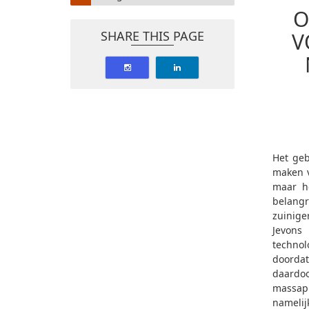
O
SHARE THIS PAGE
V
Het geb
maken v
maar h
belangr
zuinige
Jevons
technol
doorda
daardo
massapr
nameli