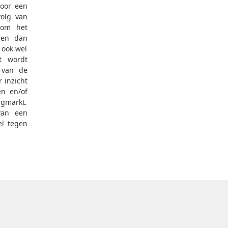
voor een
volg van
 om het
men dan
 ook wel
ct wordt
 van de
 inzicht
en en/of
ngmarkt.
 van een
el tegen