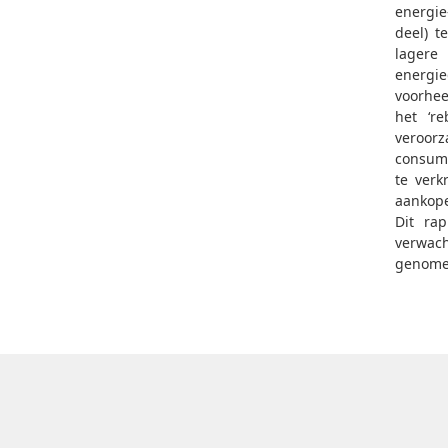
energie
deel) t
lagere
energi
voorhee
het ‘re
veroor
consume
te verk
aankope
Dit rap
verwach
genome