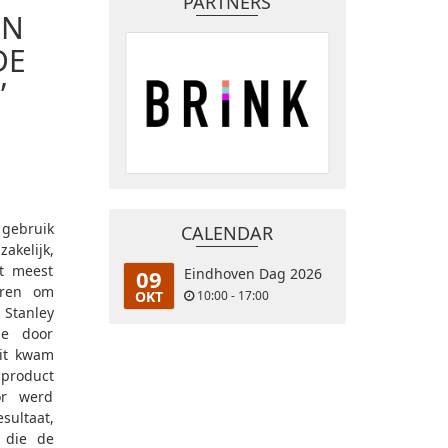
PARTNERS
EN
DE
’
 gebruik
CALENDAR
akelijk,
t meest
09
Eindhoven Dag 2026
ieren om
OKT
10:00 - 17:00
 Stanley
ie door
Dit kwam
product
or werd
sultaat,
 die de