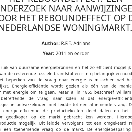
NDERZOEK NAAR AANWIJZING
OOR HET REBOUNDEFFECT OP 
NEDERLANDSE WONINGMARKT.
Author:
R.F.E. Adrians
Year:
2011 en eerder
ruik van duurzame energiebronnen en het zo efficiënt mogelijk
an de resterende fossiele brandstoffen is erg belangrijk en noodz
et beperken van de vraag naar energie is misschien wel he
ijkst. Energie-efficiëntie wordt gezien als één van de man
r met energie om te gaan. Maar al in 1865 beschreef William
 betreffende de vraag naar kolen al dat energie-efficiënt
ogische ontwikkelingen niet leidde tot een afnemende vraag. 
t energie-efficiëntie de productiekosten deed dalen en het 
or goedkoper op de markt gebracht kon worden. Hierdo
oductie mogelijk. Dit leidde vervolgens tot een omgekeerd re
jk een toenemende vraag op de markt. De energiebesparing