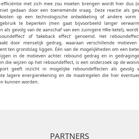
-efficiëntie met zich mee zou moeten brengen wordt hier dus (
eniet gedaan door een toenemende vraag. Deze reactie als ge
 kosten op een technologische ontwikkeling of andere vorm
egebruik te beperken (men gaat bijvoorbeeld langer verwar
n als gevolg van de aanschaf van een zuinigere HRe-ketel), wordt
boundeffect’ of ‘takeback effect’ genoemd. Het reboundeffe
zaakt door menselijk gedrag, waaraan verschillende motieven
nt ten grondslag liggen. Één van de mogelijkheden om een beter
rijgen in de motieven achter rebound gedrag en in gedraging
n die wijzen op het reboundeffect, is een onderzoek op de woni
port geeft inzicht in mogelijke reboundeffecten als gevolg
te lagere energierekening en de maatregelen die hier eventue
n kunnen worden.
PARTNERS