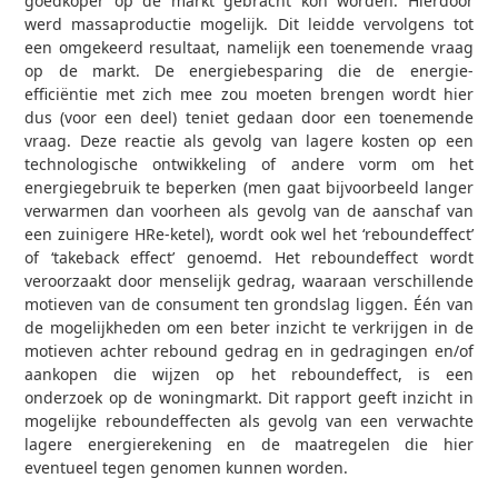
goedkoper op de markt gebracht kon worden. Hierdoor
werd massaproductie mogelijk. Dit leidde vervolgens tot
een omgekeerd resultaat, namelijk een toenemende vraag
op de markt. De energiebesparing die de energie-
efficiëntie met zich mee zou moeten brengen wordt hier
dus (voor een deel) teniet gedaan door een toenemende
vraag. Deze reactie als gevolg van lagere kosten op een
technologische ontwikkeling of andere vorm om het
energiegebruik te beperken (men gaat bijvoorbeeld langer
verwarmen dan voorheen als gevolg van de aanschaf van
een zuinigere HRe-ketel), wordt ook wel het ‘reboundeffect’
of ‘takeback effect’ genoemd. Het reboundeffect wordt
veroorzaakt door menselijk gedrag, waaraan verschillende
motieven van de consument ten grondslag liggen. Één van
de mogelijkheden om een beter inzicht te verkrijgen in de
motieven achter rebound gedrag en in gedragingen en/of
aankopen die wijzen op het reboundeffect, is een
onderzoek op de woningmarkt. Dit rapport geeft inzicht in
mogelijke reboundeffecten als gevolg van een verwachte
lagere energierekening en de maatregelen die hier
eventueel tegen genomen kunnen worden.