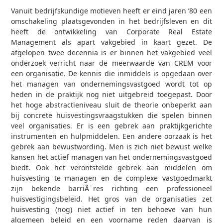
Vanuit bedrijfskundige motieven heeft er eind jaren ’80 een
omschakeling plaatsgevonden in het bedrijfsleven en dit
heeft de ontwikkeling van Corporate Real Estate
Management als apart vakgebied in kaart gezet. De
afgelopen twee decennia is er binnen het vakgebied veel
onderzoek verricht naar de meerwaarde van CREM voor
een organisatie. De kennis die inmiddels is opgedaan over
het managen van ondernemingsvastgoed wordt tot op
heden in de praktijk nog niet uitgebreid toegepast. Door
het hoge abstractieniveau sluit de theorie onbeperkt aan
bij concrete huisvestingsvraagstukken die spelen binnen
veel organisaties. Er is een gebrek aan praktijkgerichte
instrumenten en hulpmiddelen. Een andere oorzaak is het
gebrek aan bewustwording. Men is zich niet bewust welke
kansen het actief managen van het ondernemingsvastgoed
biedt. Ook het verontstelde gebrek aan middelen om
huisvesting te managen en de complexe vastgoedmarkt
zijn bekende barriÃ¨res richting een professioneel
huisvestigingsbeleid. Het gros van de organisaties zet
huisvesting (nog) niet actief in ten behoeve van hun
algemeen beleid en een voorname reden daarvan is