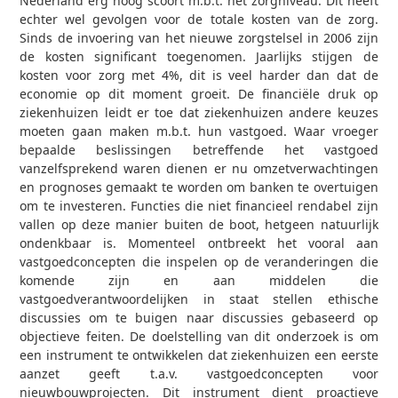
Nederland erg hoog scoort m.b.t. het zorgniveau. Dit heeft
echter wel gevolgen voor de totale kosten van de zorg.
Sinds de invoering van het nieuwe zorgstelsel in 2006 zijn
de kosten significant toegenomen. Jaarlijks stijgen de
kosten voor zorg met 4%, dit is veel harder dan dat de
economie op dit moment groeit. De financiële druk op
ziekenhuizen leidt er toe dat ziekenhuizen andere keuzes
moeten gaan maken m.b.t. hun vastgoed. Waar vroeger
bepaalde beslissingen betreffende het vastgoed
vanzelfsprekend waren dienen er nu omzetverwachtingen
en prognoses gemaakt te worden om banken te overtuigen
om te investeren. Functies die niet financieel rendabel zijn
vallen op deze manier buiten de boot, hetgeen natuurlijk
ondenkbaar is. Momenteel ontbreekt het vooral aan
vastgoedconcepten die inspelen op de veranderingen die
komende zijn en aan middelen die
vastgoedverantwoordelijken in staat stellen ethische
discussies om te buigen naar discussies gebaseerd op
objectieve feiten. De doelstelling van dit onderzoek is om
een instrument te ontwikkelen dat ziekenhuizen een eerste
aanzet geeft t.a.v. vastgoedconcepten voor
nieuwbouwprojecten. Dit instrument dient proactieve