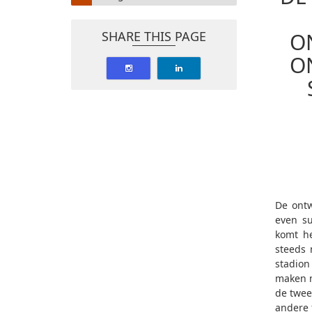
SHARE THIS PAGE
O
O
De ontw
even su
komt he
steeds 
stadion
maken m
de twee
andere 