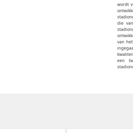
wordt v
ontwikk
stadion
die va
stadio
ontwikk
van het
ingegaa
kwalite
een tw
stadion