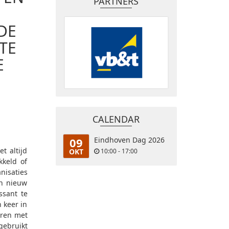
PARTNERS
DE
TE
E
CALENDAR
09
Eindhoven Dag 2026
t altijd
OKT
10:00 - 17:00
kkeld of
nisaties
en nieuw
ssant te
 keer in
eren met
gebruikt