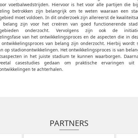
oor voetbalwedstrijden. Hiervoor is het voor alle partijen die bi
eling betrokken zijn belangrijk om te weten waaraan een st
gebied moet voldoen. In dit onderzoek zijn allereerst de kwaliteits
n belang zijn voor het creëren van goed functionerende stad
ngebieden onderzocht. Vervolgens zijn ook de initiat
elingsfase van het ontwikkelingsproces en de aspecten die in de
 ontwikkelingsproces van belang zijn onderzocht. Hierbij wordt s
n op stadionontwikkelingen. Het ontwikkelingsproces is van bela
itsaspecten in het juiste stadium te kunnen waarborgen. Daarna
eetal casestudies gedaan om praktische ervaringen uit 
ontwikkelingen te achterhalen.
PARTNERS