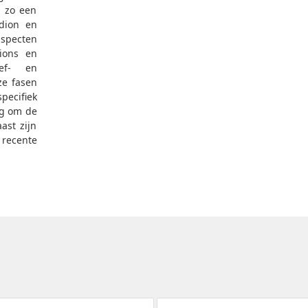
j zo een
adion en
aspecten
ions en
ief- en
ze fasen
pecifiek
ng om de
ast zijn
recente