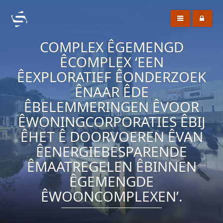
COMPLEX ÊGEMENGD
ÊCOMPLEX ‘EEN
ÊEXPLORATIEF ÊONDERZOEK
ÊNAAR ÊDE
ÊBELEMMERINGEN ÊVOOR
ÊWONINGCORPORATIES ÊBIJ
ÊHET Ê DOORVOEREN ÊVAN
ÊENERGIEBESPARENDE
ÊMAATREGELEN ÊBINNEN
ÊGEMENGDE
ÊWOONCOMPLEXEN’.