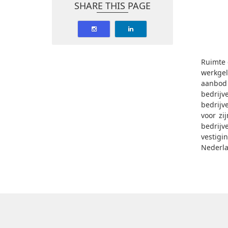
SHARE THIS PAGE
Ruimte 
werkgel
aanbod 
bedrijv
bedrijv
voor zi
bedrij
vestigi
Nederla