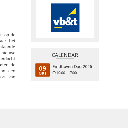
it op de
waar het
estaande
r nieuwe
CALENDAR
aandacht
oeten de
09
Eindhoven Dag 2026
aan een
OKT
10:00 - 17:00
port van