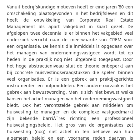
Vanuit bedrijfskundige motieven heeft er eind jaren ’80 een
omschakeling plaatsgevonden in het bedrijfsleven en dit
heeft de ontwikkeling van Corporate Real Estate
Management als apart vakgebied in kaart gezet. De
afgelopen twee decennia is er binnen het vakgebied veel
onderzoek verricht naar de meerwaarde van CREM voor
een organisatie. De kennis die inmiddels is opgedaan over
het managen van ondernemingsvastgoed wordt tot op
heden in de praktijk nog niet uitgebreid toegepast. Door
het hoge abstractieniveau sluit de theorie onbeperkt aan
bij concrete huisvestingsvraagstukken die spelen binnen
veel organisaties. Er is een gebrek aan praktijkgerichte
instrumenten en hulpmiddelen. Een andere oorzaak is het
gebrek aan bewustwording. Men is zich niet bewust welke
kansen het actief managen van het ondernemingsvastgoed
biedt. Ook het verontstelde gebrek aan middelen om
huisvesting te managen en de complexe vastgoedmarkt
zijn bekende barriÃ¨res richting een professioneel
huisvestigingsbeleid. Het gros van de organisaties zet
huisvesting (nog) niet actief in ten behoeve van hun
algemeen beleid en een voorname reden daarvan is